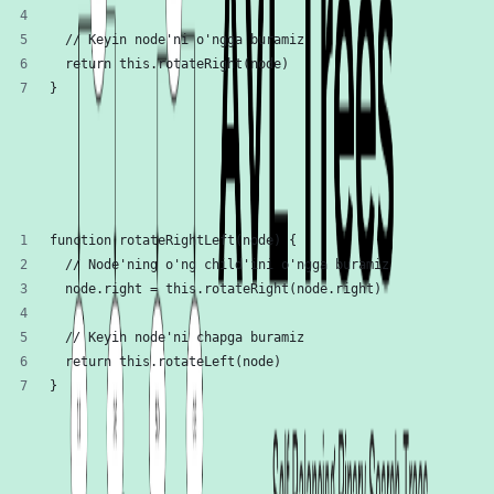
  // Keyin node'ni o'ngga buramiz
  return this.rotateRight(node)
}
avl-tree-rotate-left-right.js
hosted with ❤ by
GitHub
view raw
Avval o'ngga, keyin chapga burish (Rotate right-
left)
function rotateRightLeft(node) {
  // Node'ning o'ng child'ini o'ngga buramiz
  node.right = this.rotateRight(node.right)
  // Keyin node'ni chapga buramiz
  return this.rotateLeft(node)
}
avl-tree-rotate-right-left.js
hosted with ❤ by
GitHub
view raw
Balansni to'g'rilash (Fix balance)