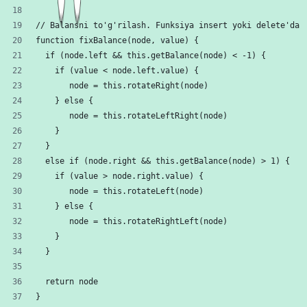
// Balansni to'g'rilash. Funksiya insert yoki delete'da 
function fixBalance(node, value) {
  if (node.left && this.getBalance(node) < -1) {
    if (value < node.left.value) {
       node = this.rotateRight(node)
    } else {
       node = this.rotateLeftRight(node)
    }
  }
  else if (node.right && this.getBalance(node) > 1) {
    if (value > node.right.value) {
       node = this.rotateLeft(node)
    } else {
       node = this.rotateRightLeft(node)
    }
  }
  return node
}