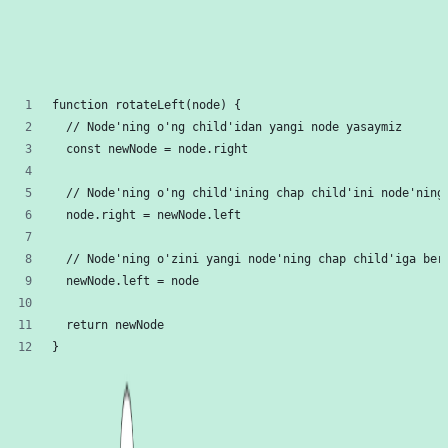
chapga burish. Ular haqida
avvalgi maqolada
to'xtalganimiz bois, bu
yerda faqat kod yozish bilan cheklanamiz.
Chapga burish (Rotate left)
function rotateLeft(node) {
  // Node'ning o'ng child'idan yangi node yasaymiz
  const newNode = node.right
  // Node'ning o'ng child'ining chap child'ini node'ning
  node.right = newNode.left
  // Node'ning o'zini yangi node'ning chap child'iga ber
  newNode.left = node
  return newNode
}
avl-tree-rotate-left.js
hosted with ❤ by
GitHub
view raw
O'ngga burish (Rotate right)