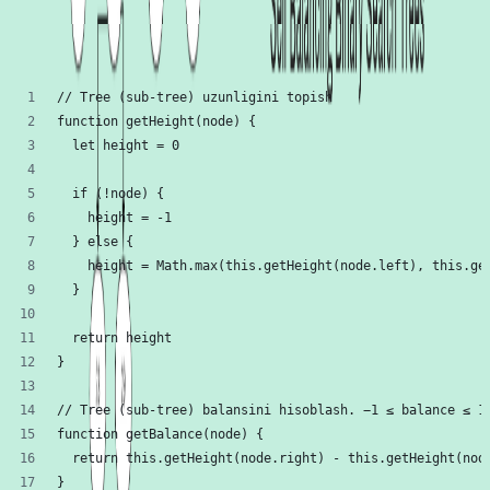
Burish funksiyalari insert'dan so'ng balansni to'g'rilash uchun
ishlatiladi. Balansni to'g'rilashga bir necha yordamchi funksiyalar
yozamiz.
// Tree (sub-tree) uzunligini topish
function getHeight(node) {
  let height = 0
  if (!node) {
    height = -1
  } else {
    height = Math.max(this.getHeight(node.left), this.ge
  }
  return height
}
// Tree (sub-tree) balansini hisoblash. −1 ≤ balance ≤ 1
function getBalance(node) {
  return this.getHeight(node.right) - this.getHeight(nod
}