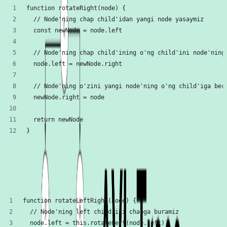
function rotateRight(node) {
  // Node'ning chap child'idan yangi node yasaymiz
  const newNode = node.left
  // Node'ning chap child'ining o'ng child'ini node'ning
  node.left = newNode.right
  // Node'ning o'zini yangi node'ning o'ng child'iga ber
  newNode.right = node
  return newNode
}
avl-tree-rotate-right.js
hosted with ❤ by
GitHub
view raw
Avval chapga, keyin o'ngga burish (Rotate left-
right)
function rotateLeftRight(node) {
  // Node'ning left child'ini chapga buramiz
  node.left = this.rotateLeft(node.left)