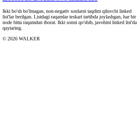
Ikki bo'sh bo'lmagan, non-negativ sonlarni taqdim qiluvchi linked
list'lar berilgan. Listdagi raqamlar teskari tartibda joylashgan, har bir
node bitta raqamdan iborat. Ikki sonni qo'shib, javobini linked list'da
qaytaring.
©
2026
WALKER