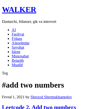
WALKER
Dasturchi, frilanser, gik va introvert
AI
Faoliyat
Frilans
Algoritmlar
Sayohat
Islom
Munosabat
Betartib
Muallif
Teg
#
add two numbers
Fevral 1, 2021
·
by
Sherzod Shermukhamedov
Leetcode 2. Add two numbers